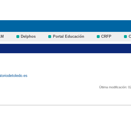
Pasar al
contenido
principal
LM
Delphos
Portal Educación
CRFP
C
toriodetoledo.es
Última modificación:
0