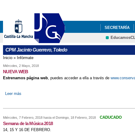
SECRETARÍA
EducamosC
CPM Jacinto Guerrero, Toledo
Inicio
»
Infórmate
Se encuentra usted aquí
Miércoles, 2 Mayo, 2018
NUEVA WEB
Estrenamos página web
, puedes acceder a ella a través de
www.conserva
Leer más
sobre NUEVA WEB
CADUCADO
Miércoles, 7 Febrero, 2018
hasta el
Domingo, 18 Febrero, 2018
Semana de la Música 2018
14, 15 Y 16 DE FEBRERO.