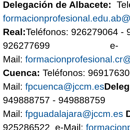
Delegación de Albacete:
Te
formacionprofesional.edu.ab
Real:
Teléfonos: 926279064 -
926277699 e-
Mail:
formacionprofesional.cr
Cuenca:
Teléfonos: 96917630
Mail:
fpcuenca@jccm.es
Deleg
949888757 - 94988
Mail:
fpguadalajara@jccm.es
925286522 e-Mail:
formacion