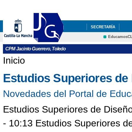
Pa
co
pri
SECRETARÍA
EducamosC
CPM Jacinto Guerrero, Toledo
Se encuentra usted aquí
Inicio
Estudios Superiores de
Novedades del Portal de Educ
Estudios Superiores de Diseñ
- 10:13 Estudios Superiores d