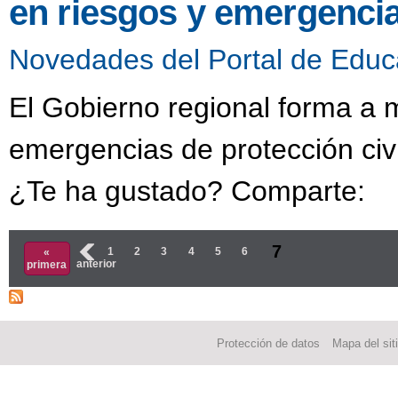
en riesgos y emergencia
Novedades del Portal de Educ
El Gobierno regional forma a 
emergencias de protección civ
¿Te ha gustado? Comparte:
Páginas
7
‹
1
2
3
4
5
6
«
anterior
primera
Protección de datos
Mapa del sit