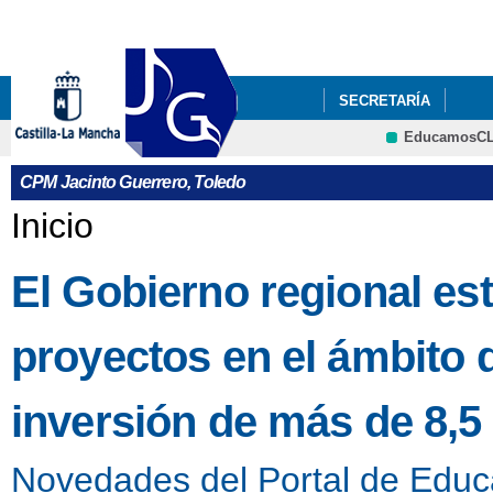
Pa
co
pri
SECRETARÍA
EducamosC
CPM Jacinto Guerrero, Toledo
Se encuentra usted aquí
Inicio
El Gobierno regional es
proyectos en el ámbito
inversión de más de 8,5
Novedades del Portal de Educ