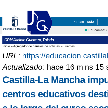
Pa
co
pri
SECRETARÍA
EducamosC
CPM Jacinto Guerrero, Toledo
Inicio
»
Agregador de canales de noticias
»
Fuentes
Se encuentra usted aquí
URL:
https://educacion.castil
Actualizado:
hace 16 mins 15 
Castilla-La Mancha impu
centros educativos dest