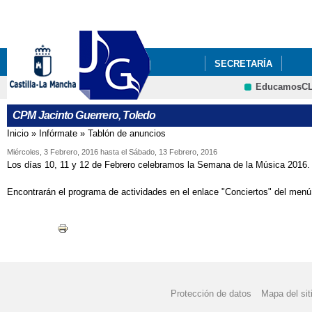
Pa
co
pri
SECRETARÍA
EducamosC
CPM Jacinto Guerrero, Toledo
Inicio
»
Infórmate
»
Tablón de anuncios
Se encuentra usted aquí
Miércoles, 3 Febrero, 2016
hasta el
Sábado, 13 Febrero, 2016
Los días 10, 11 y 12 de Febrero celebramos la Semana de la Música 2016.
Encontrarán el programa de actividades en el enlace "Conciertos" del menú 
Protección de datos
Mapa del sit