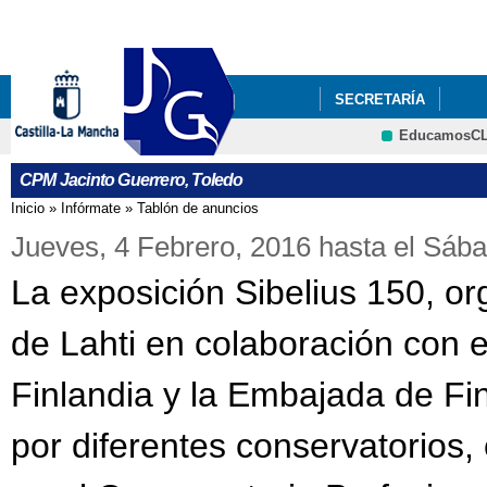
Pa
co
pri
SECRETARÍA
EducamosC
CPM Jacinto Guerrero, Toledo
Inicio
»
Infórmate
»
Tablón de anuncios
Se encuentra usted aquí
Jueves, 4 Febrero, 2016
hasta el
Sába
La exposición Sibelius 150, or
de Lahti en colaboración con e
Finlandia y la Embajada de Fi
por diferentes conservatorios