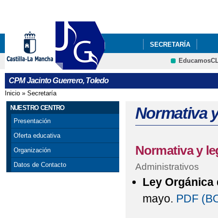
Pa
co
pri
SECRETARÍA
EducamosC
CPM Jacinto Guerrero, Toledo
Inicio
»
Secretaría
Se encuentra usted aquí
NUESTRO CENTRO
Normativa y
Presentación
Oferta educativa
Normativa y le
Organización
Datos de Contacto
Administrativos
Ley Orgánica
mayo.
PDF (BO